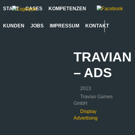
START
CASES
KOMPETENZEN
KUNDEN
JOBS
IMPRESSUM
KONTAKT
TRAVIAN
– ADS
2013
Travian Games
GmbH
Display
Advertising